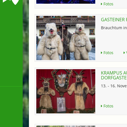
Fotos
GASTEINER
Brauchtum in
Fotos
KRAMPUS A
DORFGASTE
13. - 16. No
Fotos