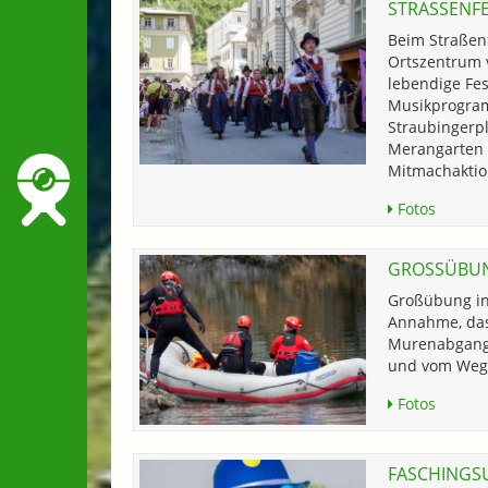
STRASSENFE
Beim Straßen
Ortszentrum 
lebendige Fest
Musikprogra
Straubingerpl
Merangarten 
Mitmachaktio
Fotos
GROSSÜBUNG
Großübung in
Annahme, das
Murenabgang 
und vom Weg 
Fotos
FASCHINGS