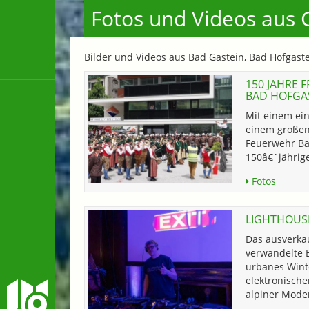
Fotos und Videos aus G
Bilder und Videos aus Bad Gastein, Bad Hofgast
150 JAHRE 
BAD HOFGA
Mit einem ein
einem großen 
Feuerwehr Ba
150â€`jährige
Fotos
LIGHTHOUSE
Das ausverkau
verwandelte B
urbanes Wint
elektronische
alpiner Mode