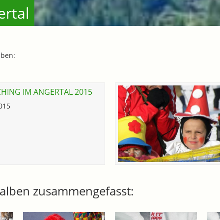
ertal
lben:
HING IM ANGERTAL 2015
2015
toalben zusammengefasst: