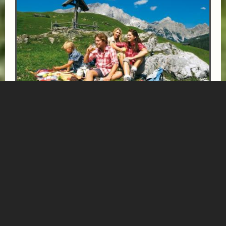
FAMILIENPAUSCHALE - WANDERN &
BADESPASS - 1 KIND BIS 5 JAHRE KOSTENLOS
ab € 94,-
HOTEL VÖLSERHOF
Genießen Sie einen unvergesslichen Familienurlaub für 2
Erwachsene und 1–2 Kinder mit abwechslungsreichen
Wanderungen und jeder Menge...