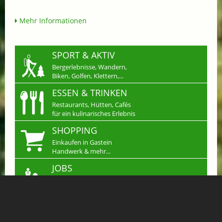
Mehr Informationen
SPORT & AKTIV
Bergerlebnisse, Wandern,
Biken, Golfen, Klettern,...
ESSEN & TRINKEN
Restaurants, Hütten, Cafés
für ein kulinarisches Erlebnis
SHOPPING
Einkaufen in Gastein
Handwerk & mehr...
JOBS
Arbeiten wo andere
Urlaub machen
KLEINANZEIGEN
Verkaufen, Kaufen &