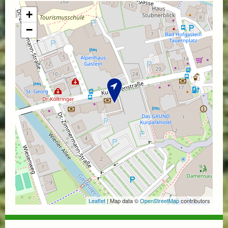
+
−
Leaflet
| Map data ©
OpenStreetMap
contributors