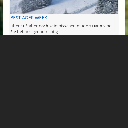
BEST AGER WEEK
Über 60* aber noch kein bisschen müde?! Dann sind
Sie bei uns genau richtig.
Buchen Sie noch heute Ihr spezielles 7 Tage Programm
mit Gratis 6-Tagesskipass und dem günstigen Sixty Plus
Package . Testen Sie einen Tag lang die neuesten Ski,
lassen Sie sich in die neuesten Techniken und Trends
von Ihrem Skiguide einweisen und genießen Sie den
Ausflug in ein anderes der 25-Top Skigebiete in Ski
amadé mit Ihrem ortskundigen Guide und all das gratis
zu Ihrem Package dazu.
* siehe details
Mehr Informationen...
Verfügbar: 13.03.2027 - 20.03.2027
ab € 955,- pro Person
LANDHOTEL RÖMERHOF