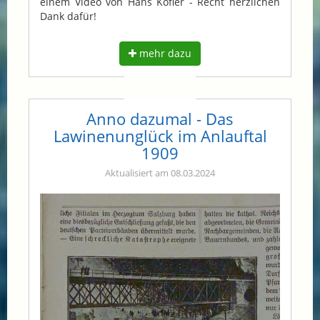
einem Video von Hans Kofler - Recht herzlichen
Dank dafür!
mehr dazu
Anno dazumal - Das
Lawinenunglück im Anlauftal
1909
Aktualisiert am 08.03.2024