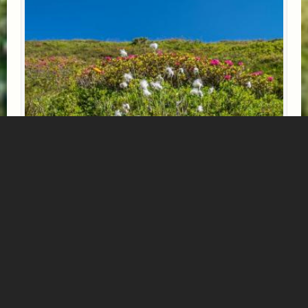
FIT UND GESUND MIT IHREM VIERBEINER
Tierisch Gutes Urlaubserlebnis!
Was Gutes für Geist und Körper! Geniessen Sie die
traumhafte Bergwelt von Gastein mit Ihrem Hund! Ihr
Liebling wohnt bei uns kostenlos
und gerne gibt es Futter von Pet Fit auf Anfrage!
Mehr Informationen...
Verfügbar: 23.05.2026 - 08.11.2026