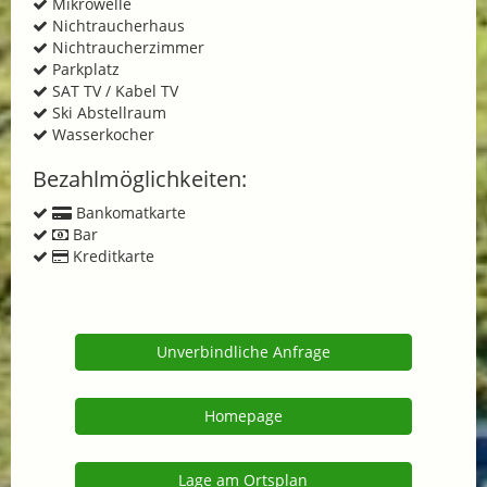
Mikrowelle
Nichtraucherhaus
Nichtraucherzimmer
Parkplatz
SAT TV / Kabel TV
Ski Abstellraum
Wasserkocher
Bezahlmöglichkeiten:
Bankomatkarte
Bar
Kreditkarte
Unverbindliche Anfrage
Homepage
Lage am Ortsplan