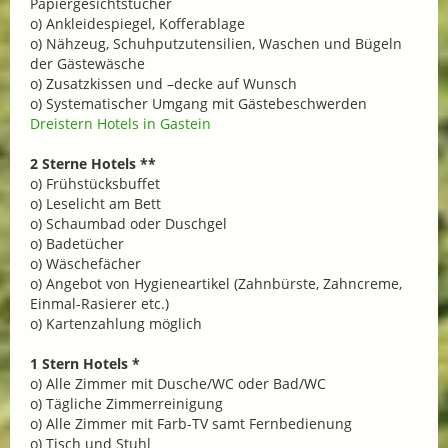
Papiergesichtstücher
o) Ankleidespiegel, Kofferablage
o) Nähzeug, Schuhputzutensilien, Waschen und Bügeln
der Gästewäsche
o) Zusatzkissen und –decke auf Wunsch
o) Systematischer Umgang mit Gästebeschwerden
Dreistern Hotels in Gastein
2 Sterne Hotels **
o) Frühstücksbuffet
o) Leselicht am Bett
o) Schaumbad oder Duschgel
o) Badetücher
o) Wäschefächer
o) Angebot von Hygieneartikel (Zahnbürste, Zahncreme,
Einmal-Rasierer etc.)
o) Kartenzahlung möglich
1 Stern Hotels *
o) Alle Zimmer mit Dusche/WC oder Bad/WC
o) Tägliche Zimmerreinigung
o) Alle Zimmer mit Farb-TV samt Fernbedienung
o) Tisch und Stuhl