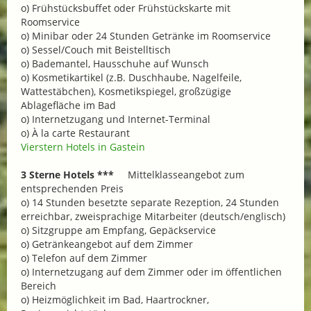
o) Frühstücksbuffet oder Frühstückskarte mit
Roomservice
o) Minibar oder 24 Stunden Getränke im Roomservice
o) Sessel/Couch mit Beistelltisch
o) Bademantel, Hausschuhe auf Wunsch
o) Kosmetikartikel (z.B. Duschhaube, Nagelfeile,
Wattestäbchen), Kosmetikspiegel, großzügige
Ablagefläche im Bad
o) Internetzugang und Internet-Terminal
o) À la carte Restaurant
Vierstern Hotels in Gastein
3 Sterne Hotels ***
Mittelklasseangebot zum
entsprechenden Preis
o) 14 Stunden besetzte separate Rezeption, 24 Stunden
erreichbar, zweisprachige Mitarbeiter (deutsch/englisch)
o) Sitzgruppe am Empfang, Gepäckservice
o) Getränkeangebot auf dem Zimmer
o) Telefon auf dem Zimmer
o) Internetzugang auf dem Zimmer oder im öffentlichen
Bereich
o) Heizmöglichkeit im Bad, Haartrockner,