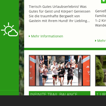
Tierisch Gutes Urlaubserlebnis! Was
Genieß
Gutes für Geist und Körper! Geniessen
Famili
Sie die traumhafte Bergwelt von
1–2 Ki
Gastein mit Ihrem Hund! Ihr Liebling...
Wander
Mehr Informationen
Mehr 
INFINITE TRAIL BALANCE
1 UR
SUPERIOR
ab € 
ab € 471,-
HO