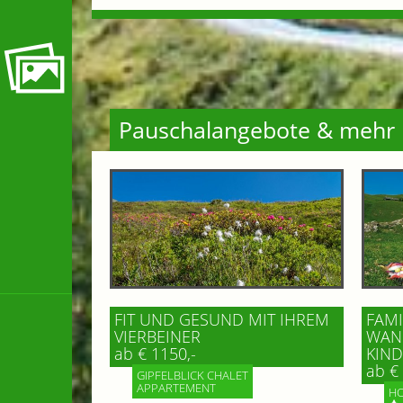
Pauschalangebote & mehr
FIT UND GESUND MIT IHREM
FAMI
VIERBEINER
WAND
ab € 1150,-
IND 
ab € 
GIPFELBLICK CHALET
APPARTEMENT
HO