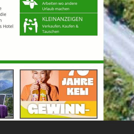
Arbeiten wo andere
e
Urlaub machen
die
KLEINANZEIGEN
n
s Hotel
Verkaufen, Kaufen &
Tauschen
OF
70 JAHRE KELI - GEWINNSPIEL