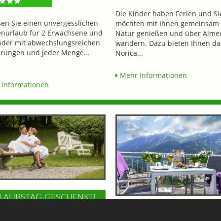
Die Kinder haben Ferien und Si
en Sie einen unvergesslichen
möchten mit Ihnen gemeinsam 
enurlaub für 2 Erwachsene und
Natur genießen und über Alme
nder mit abwechslungsreichen
wandern. Dazu bieten Ihnen da
ungen und jeder Menge...
Norica...
Mehr Informationen
Informationen
LAUBSTAG GESCHENKT!
388,-
FELSENCAFE IM BÄRENH
TEL PALACE