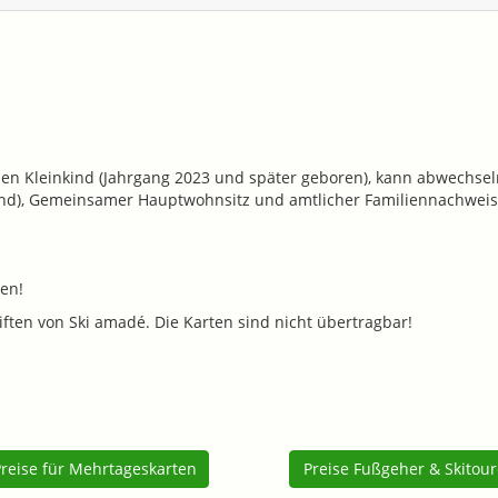
nden Kleinkind (Jahrgang 2023 und später geboren), kann abwechsel
nkind), Gemeinsamer Hauptwohnsitz und amtlicher Familiennachweis e
ten!
iften von Ski amadé. Die Karten sind nicht übertragbar!
Preise für Mehrtageskarten
Preise Fußgeher & Skitou