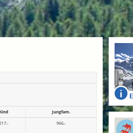
Kind
Jungfam.
217,-
966,-