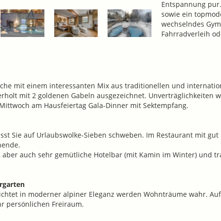
Entspannung pur.
sowie ein topmode
wechselndes Gym
Fahrradverleih od
che mit einem interessanten Mix aus traditionellen und internatio
rholt mit 2 goldenen Gabeln ausgezeichnet. Unverträglichkeiten we
Mittwoch am Hausfeiertag Gala-Dinner mit Sektempfang.
t Sie auf Urlaubswolke-Sieben schweben. Im Restaurant mit gut sor
hende.
he, aber auch sehr gemütliche Hotelbar (mit Kamin im Winter) und 
rgarten
richtet in moderner alpiner Eleganz werden Wohnträume wahr. Au
r persönlichen Freiraum.