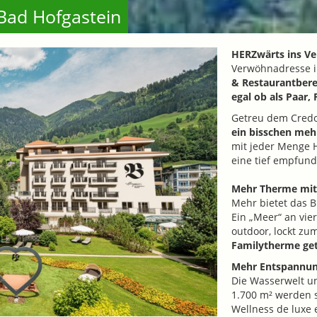
Bad Hofgastein
HERZwärts ins V
Verwöhnadresse i
& Restaurantberei
egal ob als Paar,
Getreu dem Credo 
ein bisschen meh
mit jeder Menge H
eine tief empfun
Mehr Therme mit
Mehr bietet das B
Ein „Meer“ an vie
outdoor, lockt z
Familytherme get
Mehr Entspannu
Die Wasserwelt u
1.700 m² werden 
Wellness de luxe 