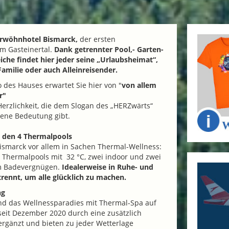
erwöhnhotel Bismarck,
der ersten
m Gasteinertal.
Dank getrennter Pool,- Garten-
che findet hier jeder seine „Urlaubsheimat“,
 Familie oder auch Alleinreisender.
des Hauses erwartet Sie hier von "
von allem
r"
erzlichkeit, die dem Slogan des „HERZwärts“
dene Bedeutung gibt.
 den 4 Thermalpools
ismarck vor allem in Sachen Thermal-Wellness:
r Thermalpools mit 32 °C, zwei indoor und zwei
um Badevergnügen.
Idealerweise in Ruhe- und
rennt, um alle glücklich zu machen.
ng
nd das Wellnessparadies mit Thermal-Spa auf
seit Dezember 2020 durch eine zusätzlich
ergänzt und bieten zu jeder Wetterlage