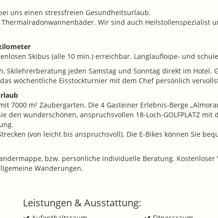
ei uns einen stressfreien Gesundheitsurlaub.
Thermalradonwannenbäder. Wir sind auch Heilstollenspezialist un
kilometer
enlosen Skibus (alle 10 min.) erreichbar. Langlaufloipe- und schu
h, Skilehrerberatung jeden Samstag und Sonntag direkt im Hotel.
 das wöchentliche Eisstockturnier mit dem Chef persönlich vervol
rlaub
mit 7000 m² Zaubergarten. Die 4 Gasteiner Erlebnis-Berge „Almor
Sie den wunderschönen, anspruchsvollen 18-Loch-GOLFPLATZ mit de
ung.
Strecken (von leicht bis anspruchsvoll). Die E-Bikes können Sie beq
Wandermappe, bzw. persönliche individuelle Beratung. Kostenloser
allgemeine Wanderungen.
Leistungen & Ausstattung:
Aufenthaltsraum
Fitnessraum