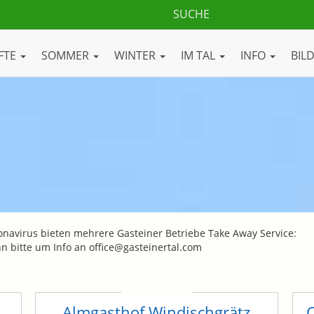
FTE
SOMMER
WINTER
IM TAL
INFO
BIL
onavirus bieten mehrere Gasteiner Betriebe Take Away Service:
ann bitte um Info an office@gasteinertal.com
Almgasthof Windischgrätz
C