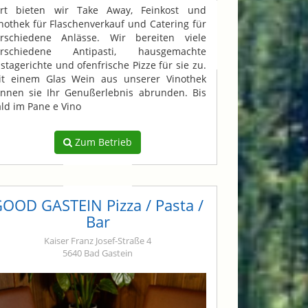
art bieten wir Take Away, Feinkost und
nothek für Flaschenverkauf und Catering für
erschiedene Anlässe. Wir bereiten viele
erschiedene Antipasti, hausgemachte
stagerichte und ofenfrische Pizze für sie zu.
it einem Glas Wein aus unserer Vinothek
nnen sie Ihr Genußerlebnis abrunden. Bis
ld im Pane e Vino
Zum Betrieb
OOD GASTEIN Pizza / Pasta /
Bar
Kaiser Franz Josef-Straße 4
5640 Bad Gastein