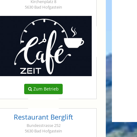
Kirchenplatz 8
5630 Bad Hofgastein
Zum Betrieb
Restaurant Berglift
Bundesstrasse 252
5630 Bad Hofgastein