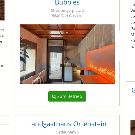
Bubbles
c
Straubingerplatz 5
Vi
5640 Bad Gastein
v
v
Pa
er
M
zu
kö
en,
ba
on
G
Zum Betrieb
Landgasthaus Ortenstein
Gadaunern 5