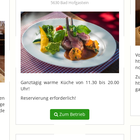
5630 Bad Hofgastein
V
ht
n
Z
Ganztägig warme Küche von 11.30 bis 20.00
ht
Uhr!
ga
en
Reservierung erforderlich!
ige
de
Zum Betrieb