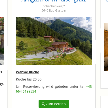
Schachenweg 2
5640 Bad Gastein
CH
Warme Küche
Küche bis 20.30
ge
Um Reservierung wird gebeten unter tel
+43
664 6199534
Zum Betrieb