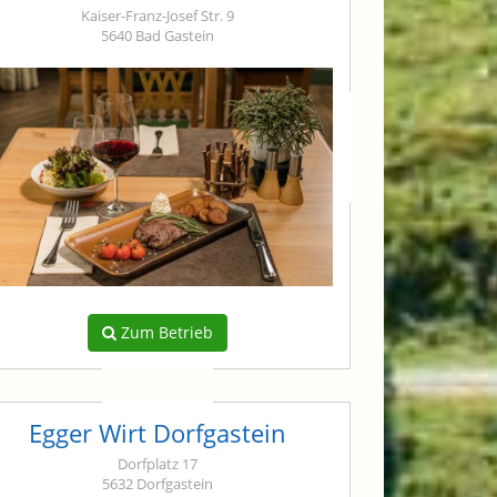
Kaiser-Franz-Josef Str. 9
5640 Bad Gastein
Zum Betrieb
Egger Wirt Dorfgastein
Dorfplatz 17
5632 Dorfgastein