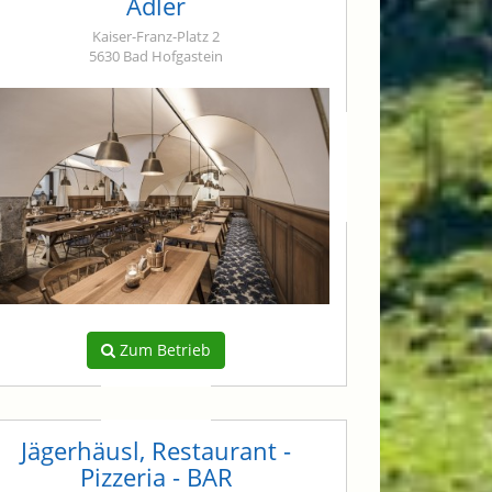
Adler
Kaiser-Franz-Platz 2
5630 Bad Hofgastein
Zum Betrieb
Jägerhäusl, Restaurant -
Pizzeria - BAR