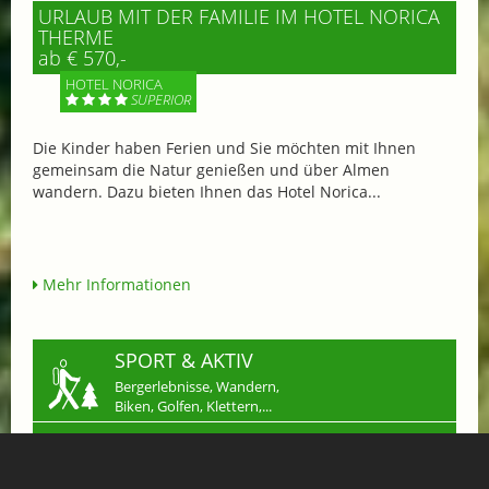
URLAUB MIT DER FAMILIE IM HOTEL NORICA
THERME
ab € 570,-
HOTEL NORICA
SUPERIOR
Die Kinder haben Ferien und Sie möchten mit Ihnen
gemeinsam die Natur genießen und über Almen
wandern. Dazu bieten Ihnen das Hotel Norica...
Mehr Informationen
SPORT & AKTIV
Bergerlebnisse, Wandern,
Biken, Golfen, Klettern,...
ESSEN & TRINKEN
Restaurants, Hütten, Cafés