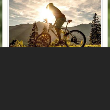
E-BIKE ERLEBNISTAGE
* 3 Übernachtungen mit Halbpension
* 1x Kaffee & Kuchen im Hotel oder Gipflstadl
* 1 Tag das Gasteinertal mit dem E-Bike erkunden
*****
Mehr Informationen...
Verfügbar: 14.05.2026 - 18.10.2026