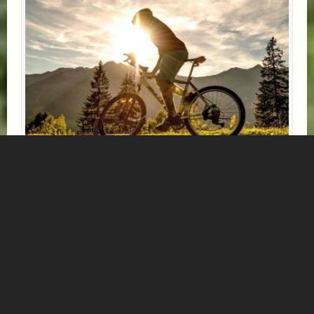
E-BIKE ERLEBNISTAGE
* 3 Übernachtungen mit Halbpension
* 1x Kaffee & Kuchen im Hotel oder Gipflstadl
* 1 Tag das Gasteinertal mit dem E-Bike erkunden
*****
Mehr Informationen...
Verfügbar: 14.05.2026 - 18.10.2026