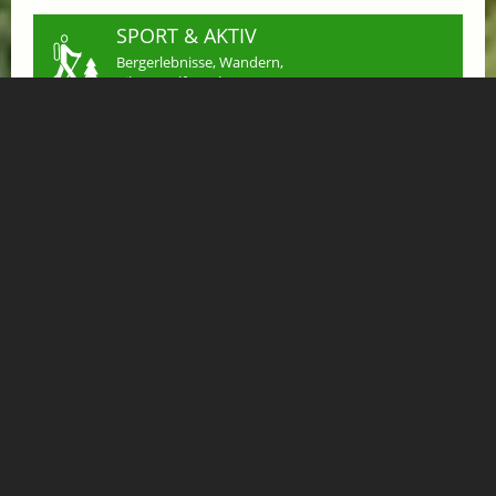
SPORT & AKTIV
Bergerlebnisse, Wandern,
Biken, Golfen, Klettern,...
ESSEN & TRINKEN
Restaurants, Hütten, Cafés
für ein kulinarisches Erlebnis
SHOPPING
Einkaufen in Gastein
Handwerk & mehr...
JOBS
Arbeiten wo andere
Urlaub machen
KLEINANZEIGEN
Verkaufen, Kaufen &
Tauschen