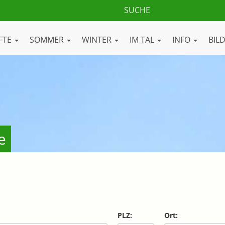
FTE
SOMMER
WINTER
IM TAL
INFO
BIL
e
PLZ:
Ort: