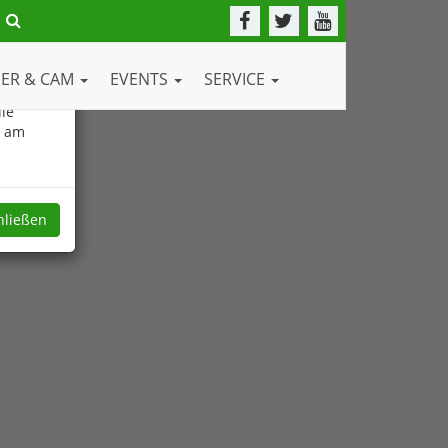
DER & CAM
EVENTS
SERVICE
ie
e am
hließen