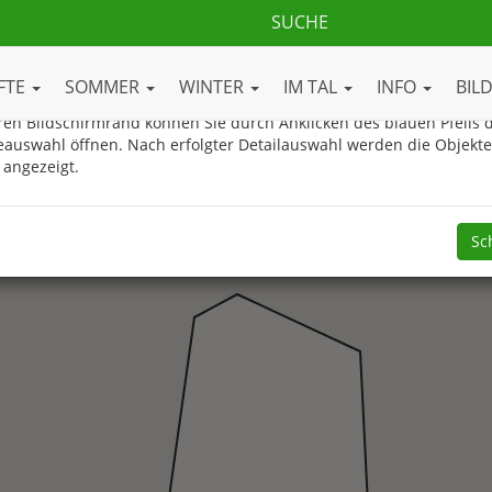
ue Gasteinertal.com Ortsplan
FTE
SOMMER
WINTER
IM TAL
INFO
BIL
en Bildschirmrand können Sie durch Anklicken des blauen Pfeils d
eauswahl öffnen. Nach erfolgter Detailauswahl werden die Objekt
 angezeigt.
Sc