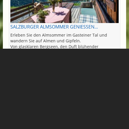
SALZBURGER ALMSOMMER GENIESSEN...
Erleben Sie den Almsommer im Gasteiner Tal und
wandern Sie auf Almen und Gipfeln.
Von glasklaren Bergseen, den Duft blühender
Almwiesen, traumhafte Ausblicke uvm. werden Sie Tag
für Tag aufs neue begeistert sein.
Nützen Sie die schönste Zeit des Jahres und verbringen
Sie entspannte Urlaubstage im idyllischen Dorfgastein.
Mehr Informationen...
Verfügbar: 14.05.2026 - 18.10.2026
ab € 335,- pro Person
LANDHOTEL UNTERMÜLLNERGUT
4-Sterne Hotel in Dorfgastein