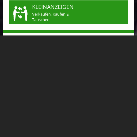
KLEINANZEIGEN
Verkaufen, Kaufen &
Tauschen
VÖLSERHOF SCHNUPPERTAGE: 3 TAGE 2
NÄCHTE
ab € 268,-