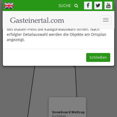
SUCHE
Der neue Gasteinertal.com Ortsplan
Toggle
Am unteren Bildschirmrand können Sie durch Anklicken
naviga
des blauen Pfeils die Kategorieauswahl öffnen. Nach
erfolgter Detailauswahl werden die Objekte am Ortsplan
angezeigt.
Schließen
Snowboard Weltcup
Bucheben