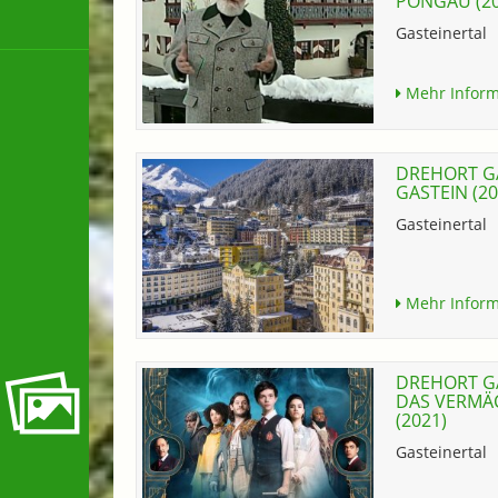
PONGAU (20
Gasteinertal
Mehr Inform
DREHORT G
GASTEIN (20
Gasteinertal
Mehr Inform
DREHORT GA
DAS VERMÄ
(2021)
Gasteinertal