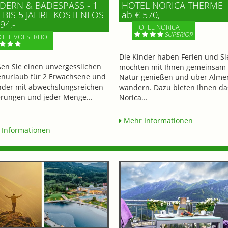
ERN & BADESPASS - 1 K
HOTEL NORICA THERME
BIS 5 JAHRE KOSTENLOS
ab € 570,-
94,-
HOTEL NORICA
SUPERIOR
TEL VÖLSERHOF
Die Kinder haben Ferien und Si
en Sie einen unvergesslichen
möchten mit Ihnen gemeinsam 
enurlaub für 2 Erwachsene und
Natur genießen und über Alme
nder mit abwechslungsreichen
wandern. Dazu bieten Ihnen da
ungen und jeder Menge...
Norica...
Mehr Informationen
Informationen