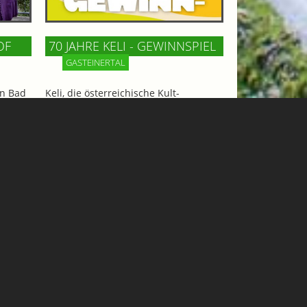
OF
70 JAHRE KELI - GEWINNSPIEL
GASTEINERTAL
n Bad
Keli, die österreichische Kult-
m
Limonade, feiert 70 Jahre! Zu diesem
ncafé
Anlaß gibt´s ein tolles Wochenende
und
für 2 Personen mit Hotelaufenthalt,
iesen
Tandemflug und Eintritt in die
Felsentherme zu gewinnen!
Mehr Informationen