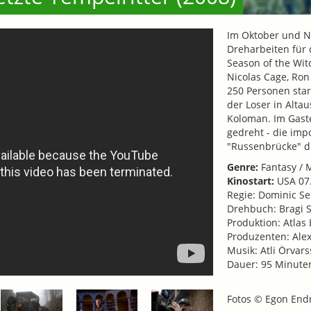
Im Oktober und N
Dreharbeiten für d
Season of the Wit
Nicolas Cage, Ro
250 Personen star
der Loser in Alta
Koloman. Im Gast
gedreht - die imp
"Russenbrücke" di
Genre:
Fantasy / 
Kinostart:
USA 07
Regie: Dominic S
Drehbuch: Bragi 
Produktion: Atlas 
Produzenten: Alex
Musik: Atli Örvar
Dauer: 95 Minute
Fotos © Egon Endr