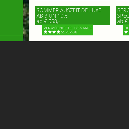
SOMMER AUSZEIT DE LUXE
BERG
AB 3 ÜN 10%
SPEC
ab € 558,-
ab € 
VERWÖHNHOTEL BISMARCK
HO
SUPERIOR
ab 3 Übernachtungen erhalten Sie 10
Erlebe
% Ermässigung // HERZwärts in den
schöns
Sommer & in die 4-Thermalpools
Unser 
Hofgas
alpiner
Mehr Informationen
Mehr 
Flughafen Transfer & Taxi 