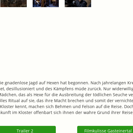
 die gnadenlose Jagd auf Hexen hat begonnen. Nach jahrelangen K
tet, desillusioniert und des Kämpfens müde zurück. Nur widerwill
Mädchen, das als Hexe für die Ausbreitung der tödlichen Seuche ve
lles Ritual auf sie, das ihre Macht brechen und somit der vernicht
loster kennt, machen sich Behmen und Felson auf die Reise. Doch d
kunft im Kloster offenbart sich ihnen der wahre Grund ihrer Reis
Trailer 2
Filmkulisse Gasteinertal