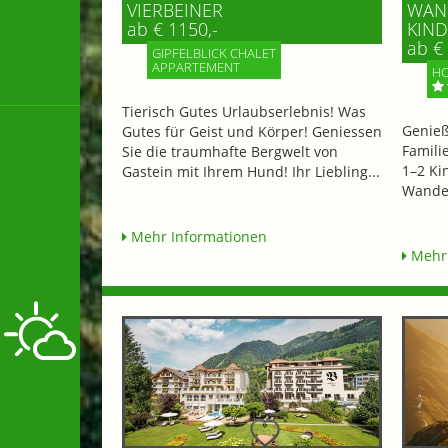
VIERBEINER
WAND
ab € 1150,-
IND 
ab € 
GIPFELBLICK CHALET
APPARTEMENT
HO
Tierisch Gutes Urlaubserlebnis! Was
Genieß
Gutes für Geist und Körper! Geniessen
Famili
Sie die traumhafte Bergwelt von
1–2 Ki
Gastein mit Ihrem Hund! Ihr Liebling...
Wander
Mehr Informationen
Mehr 