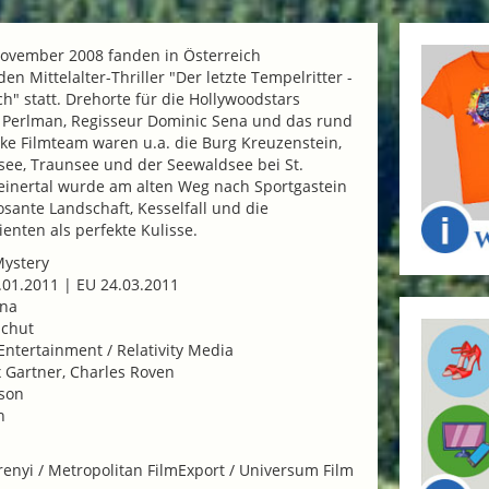
ovember 2008 fanden in Österreich
en Mittelalter-Thriller "Der letzte Tempelritter -
ch" statt. Drehorte für die Hollywoodstars
n Perlman, Regisseur Dominic Sena und das rund
ke Filmteam waren u.a. die Burg Kreuzenstein,
usee, Traunsee und der Seewaldsee bei St.
einertal wurde am alten Weg nach Sportgastein
osante Landschaft, Kesselfall und die
enten als perfekte Kulisse.
Mystery
.01.2011 | EU 24.03.2011
ena
Schut
Entertainment / Relativity Media
 Gartner, Charles Roven
sson
n
enyi / Metropolitan FilmExport / Universum Film