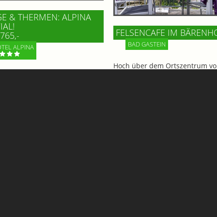
E & THERMEN: ALPINA
IAL!
FELSENCAFE IM BÄRENH
765,-
BAD GASTEIN
TEL ALPINA
Hoch über dem Ortszentrum vo
n Sie den Sommer in seiner
Gastein, im Gesundheitszentru
ten Form im Hotel Alpina!
Bärenhof, wartet mit dem Felse
gemütliches Hotel in Bad
ein echtes Highlight auf Gäste 
tein öffnet die Pforten zu
BesucherInnen. Genießen Sie d
...
beeindruckenden Ausblick!
Mehr Informationen
Informationen
Rudigier