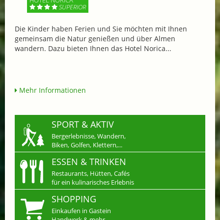
HOTEL NORICA
SUPERIOR
Die Kinder haben Ferien und Sie möchten mit Ihnen
gemeinsam die Natur genießen und über Almen
wandern. Dazu bieten Ihnen das Hotel Norica...
Mehr Informationen
SPORT & AKTIV
Bergerlebnisse, Wandern,
Biken, Golfen, Klettern,...
ESSEN & TRINKEN
Restaurants, Hütten, Cafés
für ein kulinarisches Erlebnis
SHOPPING
Einkaufen in Gastein
Handwerk & mehr...