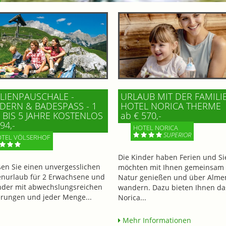
LIENPAUSCHALE -
URLAUB MIT DER FAMILI
ERN & BADESPASS - 1 K
HOTEL NORICA THERME
BIS 5 JAHRE KOSTENLOS
ab € 570,-
94,-
HOTEL NORICA
SUPERIOR
TEL VÖLSERHOF
Die Kinder haben Ferien und Si
en Sie einen unvergesslichen
möchten mit Ihnen gemeinsam 
enurlaub für 2 Erwachsene und
Natur genießen und über Alme
nder mit abwechslungsreichen
wandern. Dazu bieten Ihnen da
ungen und jeder Menge...
Norica...
Mehr Informationen