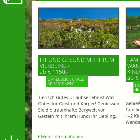
FIT UND GESUND MIT IHREM
FAMI
VIERBEINER
WAND
ab € 1150,-
IND 
ab € 
GIPFELBLICK CHALET
APPARTEMENT
HO
Tierisch Gutes Urlaubserlebnis! Was
Genieß
Gutes für Geist und Körper! Geniessen
Famili
Sie die traumhafte Bergwelt von
1–2 Ki
Gastein mit Ihrem Hund! Ihr Liebling...
Wander
Mehr Informationen