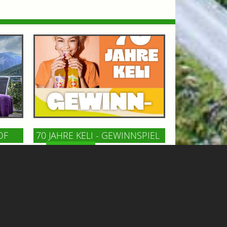
OF
70 JAHRE KELI - GEWINNSPIEL
GASTEINERTAL
n Bad
Keli, die österreichische Kult-
m
Limonade, feiert 70 Jahre! Zu diesem
ncafé
Anlaß gibt´s ein tolles Wochenende
und
für 2 Personen mit Hotelaufenthalt,
iesen
Tandemflug und Eintritt in die
Felsentherme zu gewinnen!