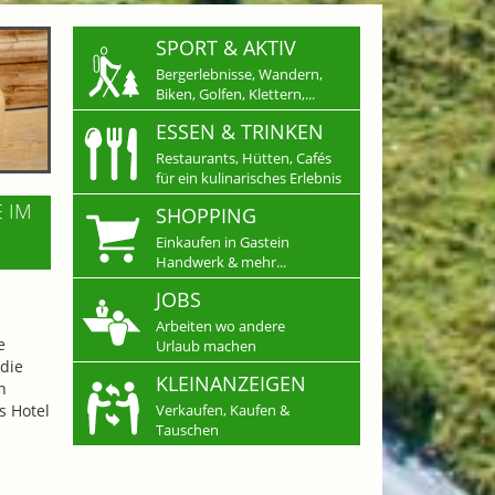
SPORT & AKTIV
Bergerlebnisse, Wandern,
Biken, Golfen, Klettern,...
ESSEN & TRINKEN
Restaurants, Hütten, Cafés
für ein kulinarisches Erlebnis
E IM
SHOPPING
Einkaufen in Gastein
Handwerk & mehr...
JOBS
Arbeiten wo andere
e
Urlaub machen
die
KLEINANZEIGEN
n
s Hotel
Verkaufen, Kaufen &
Tauschen