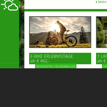
Mehr 
E-BIKE ERLEBNISTAGE
1 UR
ab € 462,-
ab € 
BERGHOTEL HAUSERBAUER
HO
* 3 Übernachtungen mit Halbpension
Verbri
* 1x Kaffee & Kuchen im Hotel oder
Urlaub
Gipflstadl * 1 Tag das Gasteinertal mit
einen 
dem E-Bike erkunden *****