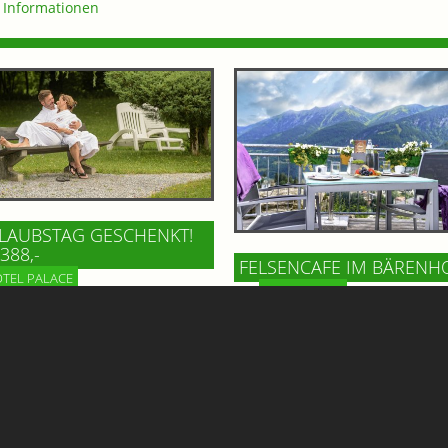
Informationen
LAUBSTAG GESCHENKT!
388,-
FELSENCAFE IM BÄRENH
TEL PALACE
BAD GASTEIN
Hoch über dem Ortszentrum vo
ngen Sie 5 oder 7 wunderbare
Gastein, im Gesundheitszentru
stage: wir schenken Ihnen
Bärenhof, wartet mit dem Felse
ganzen Tag dazu!
ein echtes Highlight auf Gäste 
BesucherInnen. Genießen Sie d
beeindruckenden Ausblick!