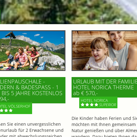
LIENPAUSCHALE -
URLAUB MIT DER FAMILI
ERN & BADESPASS - 1 K
HOTEL NORICA THERME
BIS 5 JAHRE KOSTENLOS
ab € 570,-
94,-
HOTEL NORICA
SUPERIOR
TEL VÖLSERHOF
Die Kinder haben Ferien und Si
en Sie einen unvergesslichen
möchten mit Ihnen gemeinsam 
enurlaub für 2 Erwachsene und
Natur genießen und über Alme
nder mit abwechslungsreichen
wandern. Dazu bieten Ihnen da