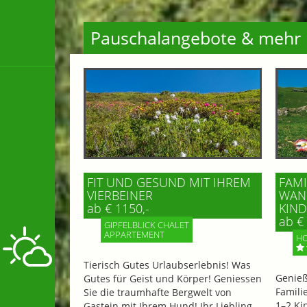
Pauschalangebote & mehr
FIT UND GESUND MIT IHREM
FAMI
VIERBEINER
WAND
ab € 1150,-
IND 
ab € 
GIPFELBLICK CHALET
APPARTEMENT
HO
Tierisch Gutes Urlaubserlebnis! Was
Genieß
Gutes für Geist und Körper! Geniessen
Famili
Sie die traumhafte Bergwelt von
1–2 Ki
Gastein mit Ihrem Hund! Ihr Liebling...