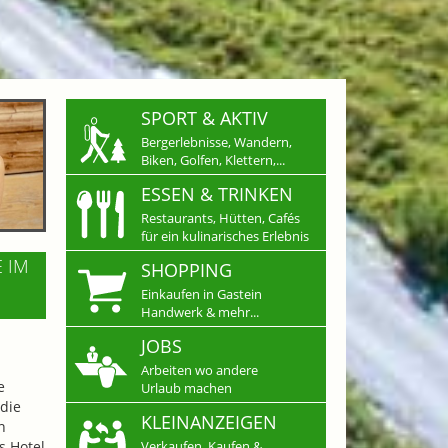
SPORT & AKTIV
Bergerlebnisse, Wandern,
Biken, Golfen, Klettern,...
ESSEN & TRINKEN
Restaurants, Hütten, Cafés
für ein kulinarisches Erlebnis
E IM
SHOPPING
Einkaufen in Gastein
Handwerk & mehr...
JOBS
Arbeiten wo andere
e
Urlaub machen
die
KLEINANZEIGEN
n
s Hotel
Verkaufen, Kaufen &