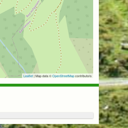
Leaflet
| Map data ©
OpenStreetMap
contributors