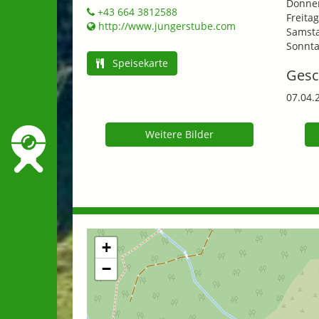
Donner
+43 664 3812588
Freitag
http://www.jungerstube.com
Samsta
Sonnta
Speisekarte
Gesc
07.04.
Weitere Bilder
+
−