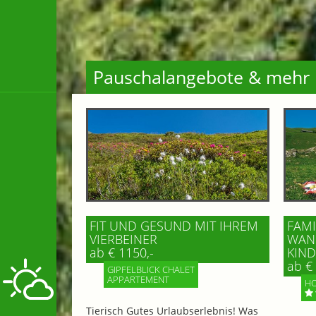
Pauschalangebote & mehr
FIT UND GESUND MIT IHREM
FAMI
VIERBEINER
WAND
ab € 1150,-
IND 
ab € 
GIPFELBLICK CHALET
APPARTEMENT
HO
Tierisch Gutes Urlaubserlebnis! Was