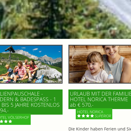
LIENPAUSCHALE -
URLAUB MIT DER FAMILI
ERN & BADESPASS - 1 K
HOTEL NORICA THERME
BIS 5 JAHRE KOSTENLOS
ab € 570,-
94,-
HOTEL NORICA
SUPERIOR
TEL VÖLSERHOF
Die Kinder haben Ferien und Si