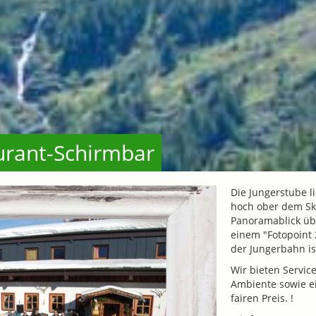
aurant-Schirmbar
Die Jungerstube l
hoch ober dem Sk
Panoramablick üb
einem "Fotopoint 2
der Jungerbahn is
Wir bieten Servic
Ambiente sowie ei
fairen Preis. !