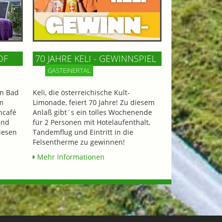
OF
70 JAHRE KELI - GEWINNSPIEL
GASTEINERTAL
n Bad
Keli, die österreichische Kult-
m
Limonade, feiert 70 Jahre! Zu diesem
ncafé
Anlaß gibt´s ein tolles Wochenende
und
für 2 Personen mit Hotelaufenthalt,
iesen
Tandemflug und Eintritt in die
Felsentherme zu gewinnen!
Mehr Informationen