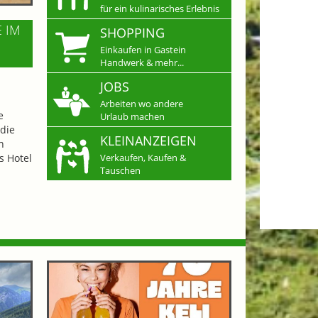
für ein kulinarisches Erlebnis
E IM
SHOPPING
Einkaufen in Gastein
Handwerk & mehr...
JOBS
Arbeiten wo andere
e
Urlaub machen
die
KLEINANZEIGEN
n
s Hotel
Verkaufen, Kaufen &
Tauschen