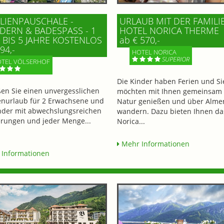
LIENPAUSCHALE -
URLAUB MIT DER FAMILI
ERN & BADESPASS - 1 K
HOTEL NORICA THERME
BIS 5 JAHRE KOSTENLOS
ab € 570,-
94,-
HOTEL NORICA
SUPERIOR
TEL VÖLSERHOF
Die Kinder haben Ferien und Si
en Sie einen unvergesslichen
möchten mit Ihnen gemeinsam 
enurlaub für 2 Erwachsene und
Natur genießen und über Alme
nder mit abwechslungsreichen
wandern. Dazu bieten Ihnen da
ungen und jeder Menge...
Norica...
Mehr Informationen
Informationen