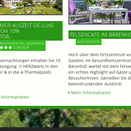
ER AUSZEIT DE LUXE
 ÜN 10%
FELSENCAFE IM BÄRENH
558,-
BAD GASTEIN
RWÖHNHOTEL BISMARCK
SUPERIOR
Hoch über dem Ortszentrum vo
bernachtungen erhalten Sie 10
Gastein, im Gesundheitszentru
ssigung // HERZwärts in den
Bärenhof, wartet mit dem Felse
 & in die 4-Thermalpools
ein echtes Highlight auf Gäste 
BesucherInnen. Genießen Sie d
beeindruckenden Ausblick!
Mehr Informationen
Informationen