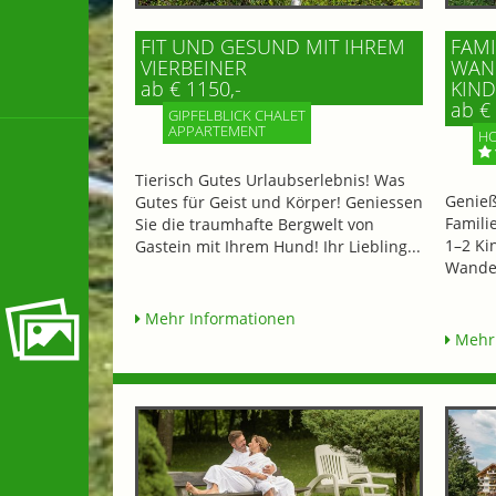
FIT UND GESUND MIT IHREM
FAMI
VIERBEINER
WAND
ab € 1150,-
IND 
ab € 
GIPFELBLICK CHALET
APPARTEMENT
HO
Tierisch Gutes Urlaubserlebnis! Was
Genieß
Gutes für Geist und Körper! Geniessen
Famili
Sie die traumhafte Bergwelt von
1–2 Ki
Gastein mit Ihrem Hund! Ihr Liebling...
Wander
Mehr Informationen
Mehr 