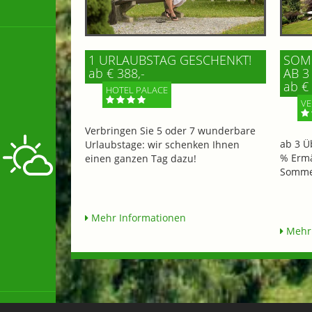
1 URLAUBSTAG GESCHENKT!
SOMM
ab € 388,-
AB 3
ab € 
HOTEL PALACE
VE
Verbringen Sie 5 oder 7 wunderbare
ab 3 Ü
Urlaubstage: wir schenken Ihnen
% Ermä
einen ganzen Tag dazu!
Sommer
Mehr Informationen
Mehr 