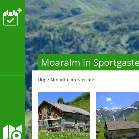
Moaralm in Sportgaste
Urige Almhütte im Nassfeld