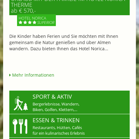
THERME
ab € 570,-
HOTEL NORICA
SUPERIOR
Die Kinder haben Ferien und Sie möchten mit Ihnen
gemeinsam die Natur genießen und über Almen
wandern. Dazu bieten Ihnen das Hotel Norica...
Mehr Informationen
SPORT & AKTIV
Bergerlebnisse, Wandern,
Biken, Golfen, Klettern,...
ESSEN & TRINKEN
Restaurants, Hütten, Cafés
für ein kulinarisches Erlebnis