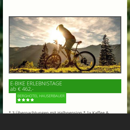
E-BIKE ERLEBNISTAGE
ab € 462,-
BERGHOTEL HAUSERBAUER
* 3 Übernachtungen mit Halbpension * 1x Kaffee &
Kuchen im Hotel oder Gipflstadl * 1 Tag das Gasteinertal
mit dem E-Bike erkunden *****