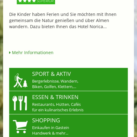
SUPERIOR
Die Kinder haben Ferien und Sie möchten mit Ihnen
gemeinsam die Natur genießen und über Almen
wandern. Dazu bieten Ihnen das Hotel Norica...
Mehr Informationen
SPORT & AKTIV
Bergerlebnisse, Wandern,
Biken, Golfen, Klettern,...
ESSEN & TRINKEN
Restaurants, Hütten, Cafés
für ein kulinarisches Erlebnis
SHOPPING
Einkaufen in Gastein
Handwerk & mehr...