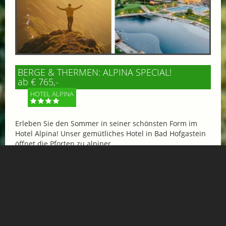
BERGE & THERMEN: ALPINA SPECIAL!
ab € 765,-
HOTEL ALPINA
Erleben Sie den Sommer in seiner schönsten Form im
Hotel Alpina! Unser gemütliches Hotel in Bad Hofgastein
öffnet die Pforten zu alpiner...
Mehr Informationen