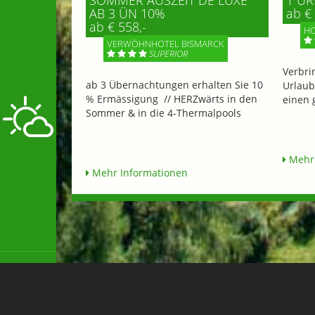
AB 3 ÜN 10%
ab € 
ab € 558,-
HO
VERWÖHNHOTEL BISMARCK
SUPERIOR
Verbri
ab 3 Übernachtungen erhalten Sie 10
Urlaub
% Ermässigung // HERZwärts in den
einen 
Sommer & in die 4-Thermalpools
Mehr 
Mehr Informationen
Flughafen Transfer & Taxi 