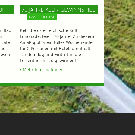
OF
70 JAHRE KELI - GEWINNSPIEL
GASTEINERTAL
n Bad
Keli, die österreichische Kult-
m
Limonade, feiert 70 Jahre! Zu diesem
ncafé
Anlaß gibt´s ein tolles Wochenende
und
für 2 Personen mit Hotelaufenthalt,
iesen
Tandemflug und Eintritt in die
Felsentherme zu gewinnen!
Mehr Informationen