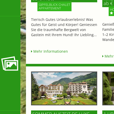
ab € 
GIPFELBLICK CHALET
APPARTEMENT
HO
Tierisch Gutes Urlaubserlebnis! Was
Genieß
Gutes für Geist und Körper! Geniessen
Famili
Sie die traumhafte Bergwelt von
1–2 Ki
Gastein mit Ihrem Hund! Ihr Liebling...
Wander
Mehr Informationen
Mehr 
SOMMER AUSZEIT DE LUXE
1 UR