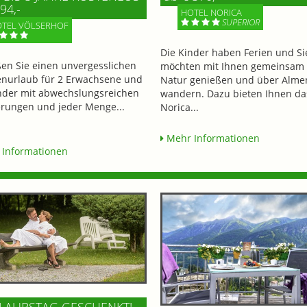
94,-
HOTEL NORICA
SUPERIOR
TEL VÖLSERHOF
Die Kinder haben Ferien und Si
en Sie einen unvergesslichen
möchten mit Ihnen gemeinsam 
enurlaub für 2 Erwachsene und
Natur genießen und über Alme
nder mit abwechslungsreichen
wandern. Dazu bieten Ihnen da
ungen und jeder Menge...
Norica...
Mehr Informationen
Informationen
LAUBSTAG GESCHENKT!