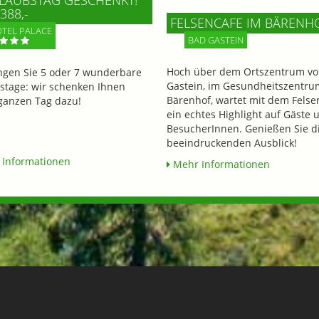
388,-
FELSENCAFE IM BÄRENH
TEL PALACE
BAD GASTEIN
Hoch über dem Ortszentrum vo
ngen Sie 5 oder 7 wunderbare
Gastein, im Gesundheitszentru
stage: wir schenken Ihnen
Bärenhof, wartet mit dem Felse
ganzen Tag dazu!
ein echtes Highlight auf Gäste 
BesucherInnen. Genießen Sie d
beeindruckenden Ausblick!
Informationen
Mehr Informationen
Rudigier