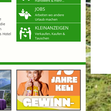
Handwerk & mehr...
JOBS
Arbeiten wo andere
e
Urlaub machen
die
KLEINANZEIGEN
n
s Hotel
Verkaufen, Kaufen &
Tauschen