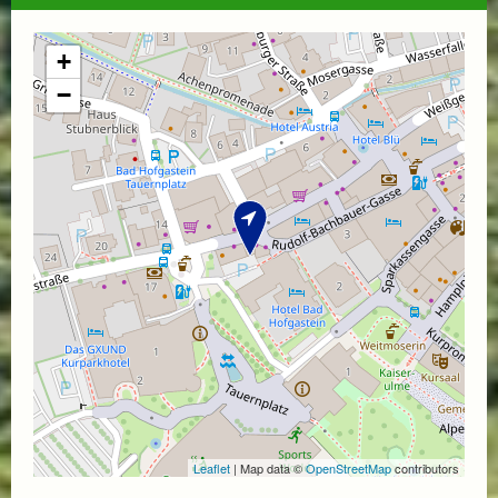
+
−
Leaflet
| Map data ©
OpenStreetMap
contributors