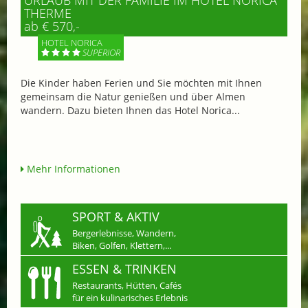
THERME
ab € 570,-
HOTEL NORICA
SUPERIOR
Die Kinder haben Ferien und Sie möchten mit Ihnen
gemeinsam die Natur genießen und über Almen
wandern. Dazu bieten Ihnen das Hotel Norica...
Mehr Informationen
SPORT & AKTIV
Bergerlebnisse, Wandern,
Biken, Golfen, Klettern,...
ESSEN & TRINKEN
Restaurants, Hütten, Cafés
für ein kulinarisches Erlebnis