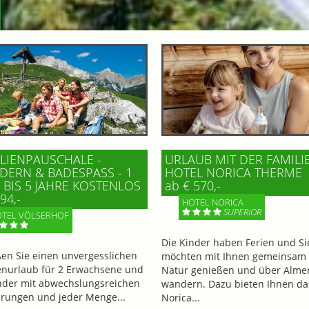
LIENPAUSCHALE -
URLAUB MIT DER FAMILI
ERN & BADESPASS - 1 K
HOTEL NORICA THERME
BIS 5 JAHRE KOSTENLOS
ab € 570,-
94,-
HOTEL NORICA
SUPERIOR
TEL VÖLSERHOF
Die Kinder haben Ferien und Si
en Sie einen unvergesslichen
möchten mit Ihnen gemeinsam 
enurlaub für 2 Erwachsene und
Natur genießen und über Alme
nder mit abwechslungsreichen
wandern. Dazu bieten Ihnen da
ungen und jeder Menge...
Norica...