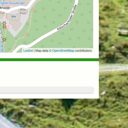
Leaflet
| Map data ©
OpenStreetMap
contributors