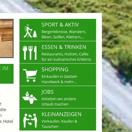
SPORT & AKTIV
Bergerlebnisse, Wandern,
Biken, Golfen, Klettern,...
ESSEN & TRINKEN
Restaurants, Hütten, Cafés
für ein kulinarisches Erlebnis
E IM
SHOPPING
Einkaufen in Gastein
Handwerk & mehr...
JOBS
Arbeiten wo andere
e
Urlaub machen
die
KLEINANZEIGEN
n
s Hotel
Verkaufen, Kaufen &
Tauschen