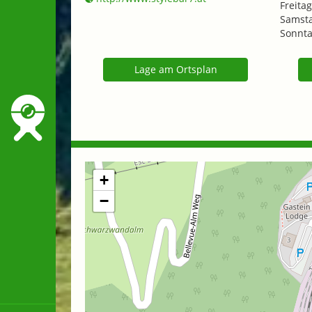
Freitag
Samsta
Sonnta
Lage am Ortsplan
+
−