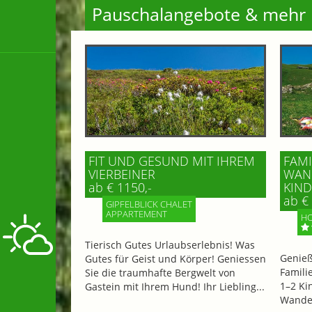
Pauschalangebote & mehr
FIT UND GESUND MIT IHREM
FAMI
VIERBEINER
WAND
ab € 1150,-
IND 
ab € 
GIPFELBLICK CHALET
APPARTEMENT
HO
Tierisch Gutes Urlaubserlebnis! Was
Genieß
Gutes für Geist und Körper! Geniessen
Famili
Sie die traumhafte Bergwelt von
1–2 Ki
Gastein mit Ihrem Hund! Ihr Liebling...
Wander