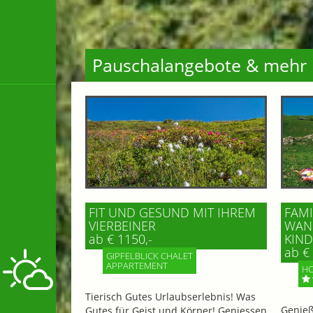
Pauschalangebote & mehr
FIT UND GESUND MIT IHREM
FAMI
VIERBEINER
WAND
ab € 1150,-
IND 
ab € 
GIPFELBLICK CHALET
APPARTEMENT
HO
Tierisch Gutes Urlaubserlebnis! Was
Genieß
Gutes für Geist und Körper! Geniessen