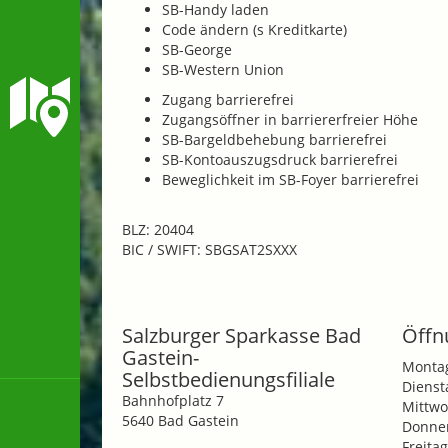
SB-Handy laden
Code ändern (s Kreditkarte)
SB-George
SB-Western Union
Zugang barrierefrei
Zugangsöffner in barriererfreier Höhe
SB-Bargeldbehebung barrierefrei
SB-Kontoauszugsdruck barrierefrei
Beweglichkeit im SB-Foyer barrierefrei
BLZ: 20404
BIC / SWIFT: SBGSAT2SXXX
Salzburger Sparkasse Bad
Öffn
Gastein-
Monta
Selbstbedienungsfiliale
Dienst
Bahnhofplatz 7
Mittwo
5640 Bad Gastein
Donner
Freitag