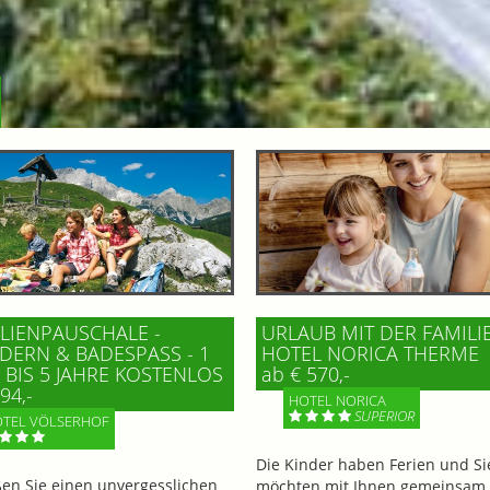
LIENPAUSCHALE -
URLAUB MIT DER FAMILI
ERN & BADESPASS - 1 K
HOTEL NORICA THERME
BIS 5 JAHRE KOSTENLOS
ab € 570,-
94,-
HOTEL NORICA
SUPERIOR
TEL VÖLSERHOF
Die Kinder haben Ferien und Si
en Sie einen unvergesslichen
möchten mit Ihnen gemeinsam 