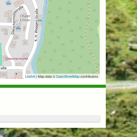
Leaflet
| Map data ©
OpenStreetMap
contributors