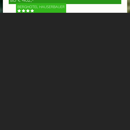
BERGHOTEL HAUSERBAUER
* 3 Übernachtungen mit Halbpension * 1x Kaffee &
Kuchen im Hotel oder Gipflstadl * 1 Tag das Gasteinertal
mit dem E-Bike erkunden *****
Mehr Informationen