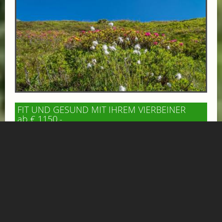
FIT UND GESUND MIT IHREM VIERBEINER
ab € 1150,-
GIPFELBLICK CHALET
APPARTEMENT
Tierisch Gutes Urlaubserlebnis! Was Gutes für Geist und
Körper! Geniessen Sie die traumhafte Bergwelt von
Gastein mit Ihrem Hund! Ihr Liebling...
Mehr Informationen