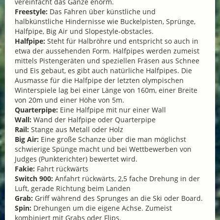
vereinfacht das Ganze enorm.
Freestyle:
Das Fahren über künstliche und
halbkünstliche Hindernisse wie Buckelpisten, Sprünge,
Halfpipe, Big Air und Slopestyle-obstacles.
Halfpipe:
Steht für Halbröhre und entspricht so auch in
etwa der aussehenden Form. Halfpipes werden zumeist
mittels Pistengeräten und speziellen Fräsen aus Schnee
und Eis gebaut, es gibt auch natürliche Halfpipes. Die
Ausmasse für die Halfpipe der letzten olympischen
Winterspiele lag bei einer Länge von 160m, einer Breite
von 20m und einer Höhe von 5m.
Quarterpipe:
Eine Halfpipe mit nur einer Wall
Wall:
Wand der Halfpipe oder Quarterpipe
Rail:
Stange aus Metall oder Holz
Big Air:
Eine große Schanze über die man möglichst
schwierige Spünge macht und bei Wettbewerben von
Judges (Punkterichter) bewertet wird.
Fakie:
Fahrt rückwärts
Switch 900:
Anfahrt rückwärts, 2,5 fache Drehung in der
Luft, gerade Richtung beim Landen
Grab:
Griff während des Sprunges an die Ski oder Board.
Spin:
Drehungen um die eigene Achse. Zumeist
kombiniert mit Grabs oder Flips.