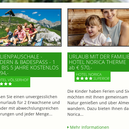
LIENPAUSCHALE -
URLAUB MIT DER FAMILI
ERN & BADESPASS - 1 K
HOTEL NORICA THERME
BIS 5 JAHRE KOSTENLOS
ab € 570,-
94,-
HOTEL NORICA
SUPERIOR
TEL VÖLSERHOF
Die Kinder haben Ferien und Si
en Sie einen unvergesslichen
möchten mit Ihnen gemeinsam 
enurlaub für 2 Erwachsene und
Natur genießen und über Alme
nder mit abwechslungsreichen
wandern. Dazu bieten Ihnen da
ungen und jeder Menge...
Norica...
Mehr Informationen