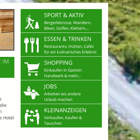
SPORT & AKTIV
Bergerlebnisse, Wandern,
Biken, Golfen, Klettern,...
ESSEN & TRINKEN
Restaurants, Hütten, Cafés
für ein kulinarisches Erlebnis
E IM
SHOPPING
Einkaufen in Gastein
Handwerk & mehr...
JOBS
Arbeiten wo andere
e
Urlaub machen
die
KLEINANZEIGEN
n
s Hotel
Verkaufen, Kaufen &
Tauschen