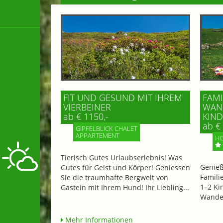
FIT UND GESUND MIT IHREM
FAMI
VIERBEINER
WAND
ab € 1150,-
IND 
ab € 
GIPFELBLICK CHALET
APPARTEMENT
HO
Tierisch Gutes Urlaubserlebnis! Was
Genieß
Gutes für Geist und Körper! Geniessen
Famili
Sie die traumhafte Bergwelt von
1–2 Ki
Gastein mit Ihrem Hund! Ihr Liebling...
Wander
Mehr Informationen