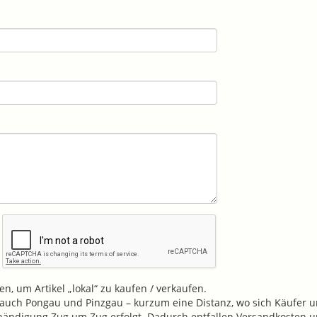
n, um Artikel „lokal“ zu kaufen / verkaufen.
v. auch Pongau und Pinzgau – kurzum eine Distanz, wo sich Käufer u
shändigung Zug um Zug erfolgt. Dadurch entfallen Versandkosten