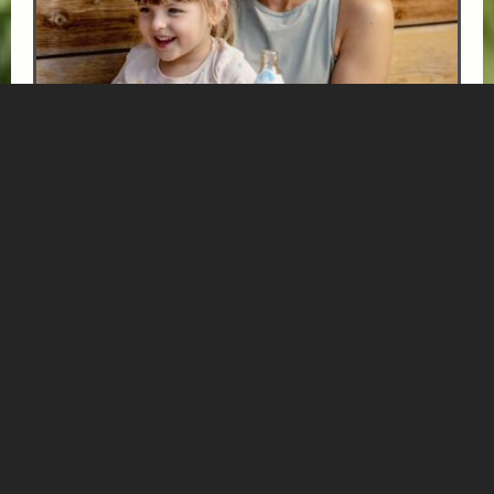
URLAUB MIT DER FAMILIE IM HOTEL NORICA
THERME
ab € 570,-
HOTEL NORICA
SUPERIOR
Die Kinder haben Ferien und Sie möchten mit Ihnen
gemeinsam die Natur genießen und über Almen
wandern. Dazu bieten Ihnen das Hotel Norica...
Mehr Informationen