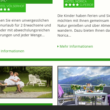
94,-
HOTEL NORICA
SUPERIOR
TEL VÖLSERHOF
Die Kinder haben Ferien und Si
en Sie einen unvergesslichen
möchten mit Ihnen gemeinsam 
enurlaub für 2 Erwachsene und
Natur genießen und über Alme
nder mit abwechslungsreichen
wandern. Dazu bieten Ihnen da
ungen und jeder Menge...
Norica...
Mehr Informationen
Informationen
LAUBSTAG GESCHENKT!