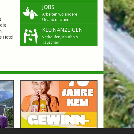
JOBS
Arbeiten wo andere
e
Urlaub machen
die
KLEINANZEIGEN
n
s Hotel
Verkaufen, Kaufen &
Tauschen