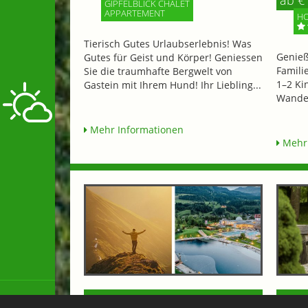
ab € 
GIPFELBLICK CHALET
APPARTEMENT
HO
Tierisch Gutes Urlaubserlebnis! Was
Genieß
Gutes für Geist und Körper! Geniessen
Famili
Sie die traumhafte Bergwelt von
1–2 Ki
Gastein mit Ihrem Hund! Ihr Liebling...
Wander
Mehr Informationen
Mehr 
BERGE & THERMEN: ALPINA
1 UR