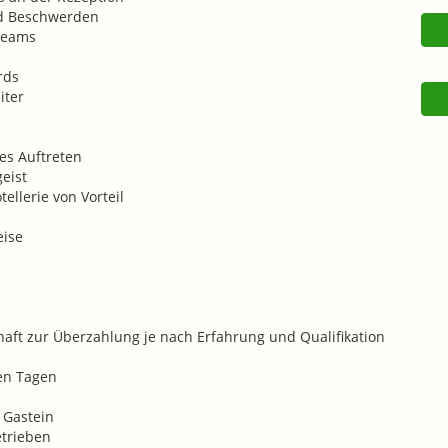
nd Beschwerden
teams
rds
iter
les Auftreten
eist
ellerie von Vorteil
eise
haft zur Überzahlung je nach Erfahrung und Qualifikation
en Tagen
 Gastein
etrieben