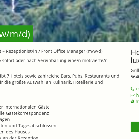
(w/m/d)
Ho
 – Rezeptionist/in / Front Office Manager (m/w/d)
lu
sofort oder nach Vereinbarung eine/n motivierte/n
Gril
ibt 7 Hotels sowie zahlreiche Bars, Pubs, Restaurants und
564
r die größte Auswahl an Kulinarik, Hotellerie und
+4
h
ht
r internationalen Gäste
elle Gästekorrespondenz
ragen
eiten und Tagesabschlüssen
gen des Hauses
s an der Rezeption