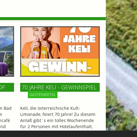
OF
70 JAHRE KELI - GEWINNSPIEL
GASTEINERTAL
n Bad
Keli, die österreichische Kult-
m
Limonade, feiert 70 Jahre! Zu diesem
ncafé
Anlaß gibt´s ein tolles Wochenende
und
für 2 Personen mit Hotelaufenthalt,
iesen
Tandemflug und Eintritt in die