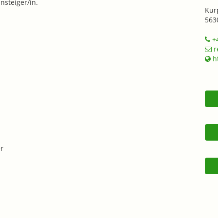
nsteiger/in.
Kur
563
+4
r
ht
r