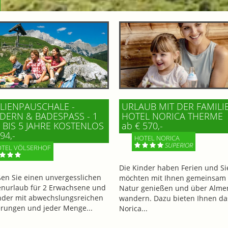
LIENPAUSCHALE -
URLAUB MIT DER FAMILI
ERN & BADESPASS - 1 K
HOTEL NORICA THERME
BIS 5 JAHRE KOSTENLOS
ab € 570,-
94,-
HOTEL NORICA
SUPERIOR
TEL VÖLSERHOF
Die Kinder haben Ferien und Si
en Sie einen unvergesslichen
möchten mit Ihnen gemeinsam 
enurlaub für 2 Erwachsene und
Natur genießen und über Alme
nder mit abwechslungsreichen
wandern. Dazu bieten Ihnen da
ungen und jeder Menge...
Norica...