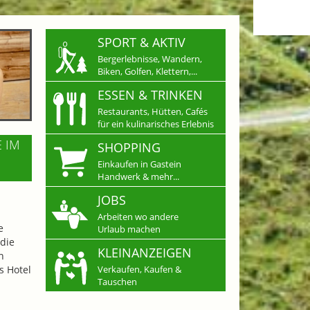
SPORT & AKTIV
Bergerlebnisse, Wandern,
Biken, Golfen, Klettern,...
ESSEN & TRINKEN
Restaurants, Hütten, Cafés
für ein kulinarisches Erlebnis
E IM
SHOPPING
Einkaufen in Gastein
Handwerk & mehr...
JOBS
Arbeiten wo andere
e
Urlaub machen
die
KLEINANZEIGEN
n
s Hotel
Verkaufen, Kaufen &
Tauschen