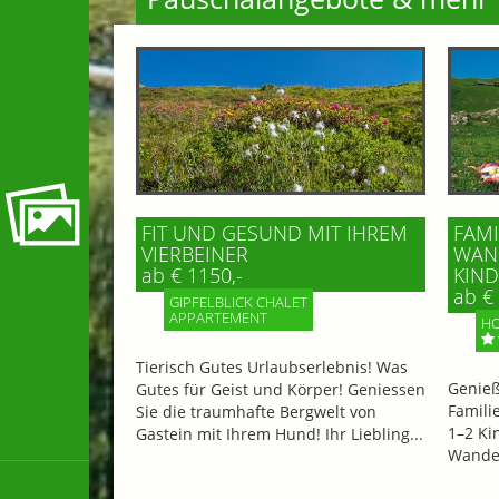
FIT UND GESUND MIT IHREM
FAMI
VIERBEINER
WAND
ab € 1150,-
IND 
ab € 
GIPFELBLICK CHALET
APPARTEMENT
HO
Tierisch Gutes Urlaubserlebnis! Was
Genieß
Gutes für Geist und Körper! Geniessen
Famili
Sie die traumhafte Bergwelt von
1–2 Ki
Gastein mit Ihrem Hund! Ihr Liebling...
Wander