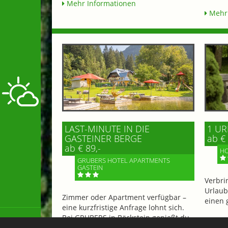
Mehr Informationen
Mehr 
LAST-MINUTE IN DIE
1 UR
GASTEINER BERGE
ab € 
ab € 89,-
HO
GRUBERS HOTEL APARTMENTS
GASTEIN
Verbri
Urlaub
Zimmer oder Apartment verfügbar –
einen 
eine kurzfristige Anfrage lohnt sich.
Bei GRUBERS in Böckstein genießt du
ruhige Tage in den Bergen...