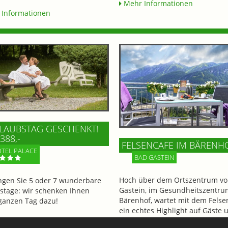
Mehr Informationen
Informationen
LAUBSTAG GESCHENKT!
388,-
FELSENCAFE IM BÄRENH
TEL PALACE
BAD GASTEIN
Hoch über dem Ortszentrum vo
ngen Sie 5 oder 7 wunderbare
Gastein, im Gesundheitszentru
stage: wir schenken Ihnen
Bärenhof, wartet mit dem Felse
ganzen Tag dazu!
ein echtes Highlight auf Gäste 
BesucherInnen. Genießen Sie d