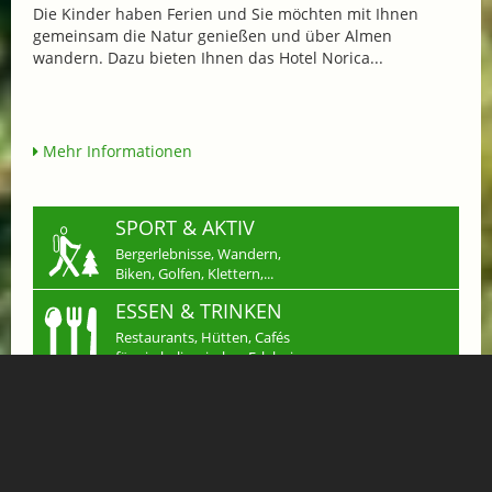
Die Kinder haben Ferien und Sie möchten mit Ihnen
gemeinsam die Natur genießen und über Almen
wandern. Dazu bieten Ihnen das Hotel Norica...
Mehr Informationen
SPORT & AKTIV
Bergerlebnisse, Wandern,
Biken, Golfen, Klettern,...
ESSEN & TRINKEN
Restaurants, Hütten, Cafés
für ein kulinarisches Erlebnis
SHOPPING
Einkaufen in Gastein
Handwerk & mehr...
JOBS