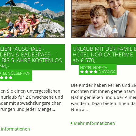
LIENPAUSCHALE -
URLAUB MIT DER FAMILI
ERN & BADESPASS - 1 K
HOTEL NORICA THERME
BIS 5 JAHRE KOSTENLOS
ab € 570,-
94,-
HOTEL NORICA
SUPERIOR
TEL VÖLSERHOF
Die Kinder haben Ferien und Si
en Sie einen unvergesslichen
möchten mit Ihnen gemeinsam 
enurlaub für 2 Erwachsene und
Natur genießen und über Alme
nder mit abwechslungsreichen
wandern. Dazu bieten Ihnen da
ungen und jeder Menge...
Norica...
Mehr Informationen
Informationen