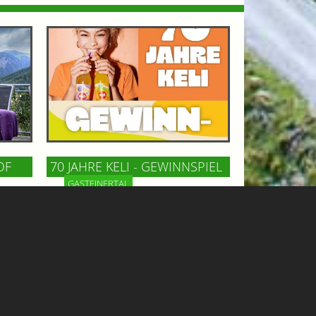
OF
70 JAHRE KELI - GEWINNSPIEL
GASTEINERTAL
n Bad
Keli, die österreichische Kult-
m
Limonade, feiert 70 Jahre! Zu diesem
ncafé
Anlaß gibt´s ein tolles Wochenende
und
für 2 Personen mit Hotelaufenthalt,
iesen
Tandemflug und Eintritt in die
Felsentherme zu gewinnen!
Mehr Informationen