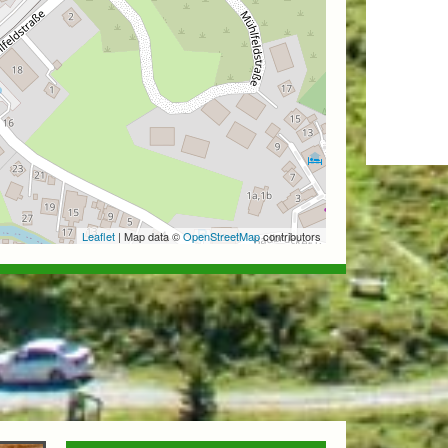
Leaflet
| Map data ©
OpenStreetMap
contributors