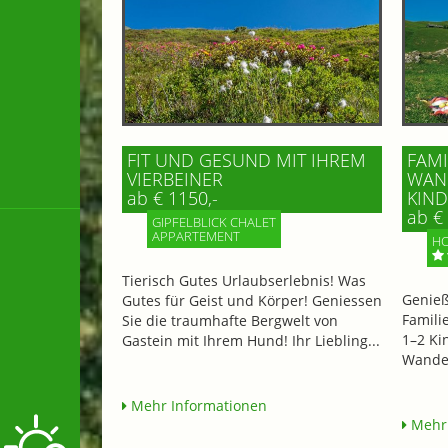
FIT UND GESUND MIT IHREM
FAMI
VIERBEINER
WAND
ab € 1150,-
IND 
ab € 
GIPFELBLICK CHALET
APPARTEMENT
HO
Tierisch Gutes Urlaubserlebnis! Was
Genieß
Gutes für Geist und Körper! Geniessen
Famili
Sie die traumhafte Bergwelt von
1–2 Ki
Gastein mit Ihrem Hund! Ihr Liebling...
Wander
Mehr Informationen
Mehr 