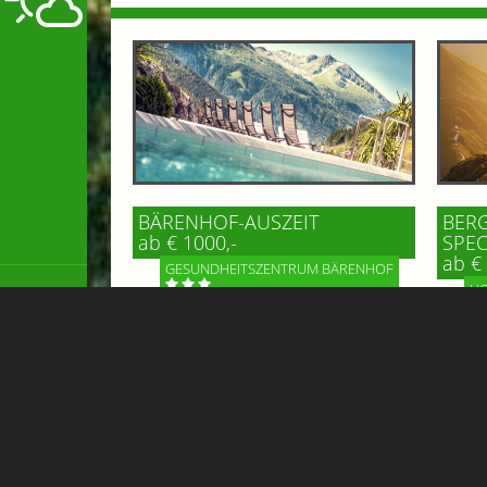
BÄRENHOF-AUSZEIT
BERG
ab € 1000,-
SPEC
ab € 
GESUNDHEITSZENTRUM BÄRENHOF
HO
Einfach mal die Seele baumeln lassen,
Erlebe
Tapetenwechsel und Genuss - das
schöns
finden Sie im Gesundheitszentrum
Unser 
Bärenhof in Bad Gastein! Malerisch
Hofgas
hoch oben...
alpiner
Mehr Informationen