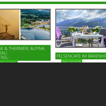
E & THERMEN: ALPINA
IAL!
FELSENCAFE IM BÄRENH
765,-
BAD GASTEIN
TEL ALPINA
Hoch über dem Ortszentrum vo
n Sie den Sommer in seiner
Gastein, im Gesundheitszentru
ten Form im Hotel Alpina!
Bärenhof, wartet mit dem Felse
gemütliches Hotel in Bad
ein echtes Highlight auf Gäste 
tein öffnet die Pforten zu
BesucherInnen. Genießen Sie d
...
beeindruckenden Ausblick!
Mehr Informationen