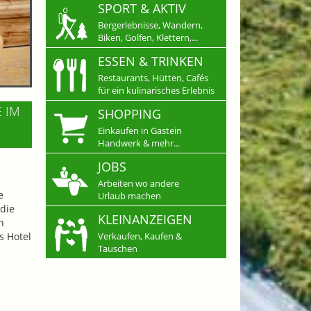
SPORT & AKTIV
Bergerlebnisse, Wandern,
Biken, Golfen, Klettern,...
ESSEN & TRINKEN
Restaurants, Hütten, Cafés
für ein kulinarisches Erlebnis
E IM
SHOPPING
Einkaufen in Gastein
Handwerk & mehr...
JOBS
Arbeiten wo andere
e
Urlaub machen
die
KLEINANZEIGEN
n
s Hotel
Verkaufen, Kaufen &
Tauschen