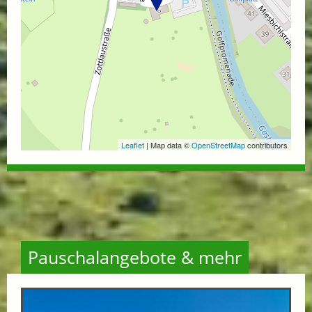
Leaflet
| Map data ©
OpenStreetMap
contributors
Pauschalangebote & mehr