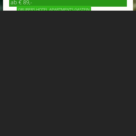
ab € 89,-
GRUBERS HOTEL APARTMENTS GASTEIN
Zimmer oder Apartment verfügbar – eine kurzfristige
Anfrage lohnt sich. Bei GRUBERS in Böckstein genießt du
ruhige Tage in den Bergen...
Mehr Informationen