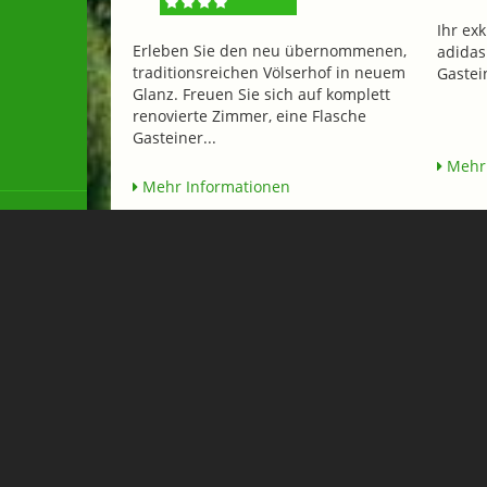
Ihr ex
Erleben Sie den neu übernommenen,
adidas
traditionsreichen Völserhof in neuem
Gastei
Glanz. Freuen Sie sich auf komplett
renovierte Zimmer, eine Flasche
Gasteiner...
Mehr 
Mehr Informationen
Summer Sounds 80s Editio