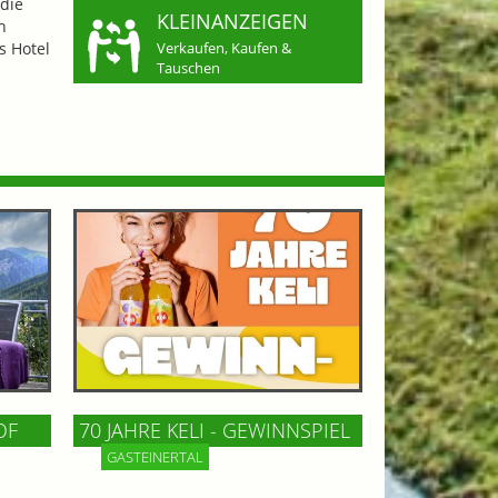
die
KLEINANZEIGEN
n
s Hotel
Verkaufen, Kaufen &
Tauschen
OF
70 JAHRE KELI - GEWINNSPIEL
GASTEINERTAL