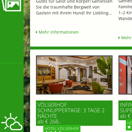
Genieß
Gutes für Geist und Körper! Geniessen
Famili
Sie die traumhafte Bergwelt von
1–2 Ki
Gastein mit Ihrem Hund! Ihr Liebling...
Wander
Mehr Informationen
Mehr 
VÖLSERHOF
INFI
SCHNUPPERTAGE: 3 TAGE 2
SUP
NÄCHTE
ab € 
ab € 268,-
HO
HOTEL VÖLSERHOF