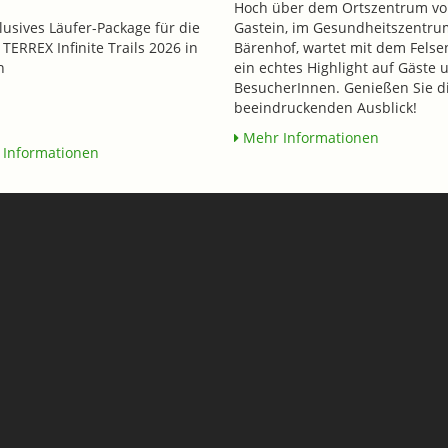
Hoch über dem Ortszentrum vo
klusives Läufer-Package für die
Gastein, im Gesundheitszentru
 TERREX Infinite Trails 2026 in
Bärenhof, wartet mit dem Felse
n
ein echtes Highlight auf Gäste 
BesucherInnen. Genießen Sie d
beeindruckenden Ausblick!
Mehr Informationen
Informationen
n mit NENA & Chris Norman