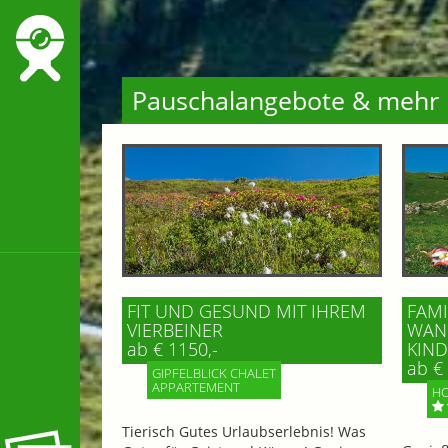
Pauschalangebote & mehr
FIT UND GESUND MIT IHREM
FAMI
VIERBEINER
WAND
ab € 1150,-
IND 
ab € 
GIPFELBLICK CHALET
APPARTEMENT
HO
Tierisch Gutes Urlaubserlebnis! Was