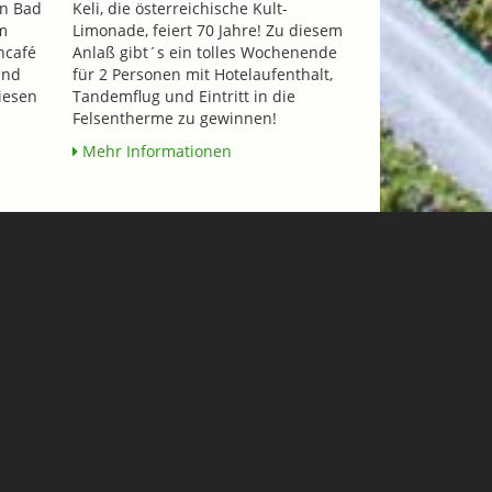
n Bad
Keli, die österreichische Kult-
m
Limonade, feiert 70 Jahre! Zu diesem
ncafé
Anlaß gibt´s ein tolles Wochenende
und
für 2 Personen mit Hotelaufenthalt,
iesen
Tandemflug und Eintritt in die
Felsentherme zu gewinnen!
Mehr Informationen