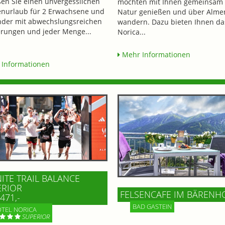
en Sie einen unvergesslichen
möchten mit Ihnen gemeinsam 
enurlaub für 2 Erwachsene und
Natur genießen und über Alme
nder mit abwechslungsreichen
wandern. Dazu bieten Ihnen da
ungen und jeder Menge...
Norica...
Mehr Informationen
Informationen
NITE TRAIL BALANCE
ERIOR
FELSENCAFE IM BÄRENH
471,-
BAD GASTEIN
TEL NORICA
SUPERIOR