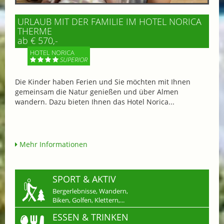
URLAUB MIT DER FAMILIE IM HOTEL NORICA
THERME
ab € 570,-
HOTEL NORICA
SUPERIOR
Die Kinder haben Ferien und Sie möchten mit Ihnen
gemeinsam die Natur genießen und über Almen
wandern. Dazu bieten Ihnen das Hotel Norica...
Mehr Informationen
SPORT & AKTIV
Bergerlebnisse, Wandern,
Biken, Golfen, Klettern,...
ESSEN & TRINKEN